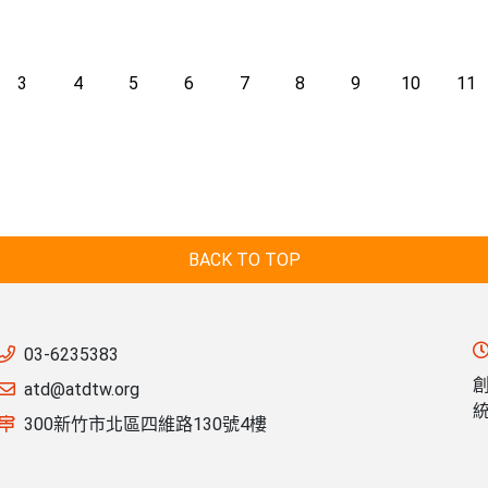
3
4
5
6
7
8
9
10
11
BACK TO TOP
03-6235383
atd@atdtw.org
統
300新竹市北區四維路130號4樓