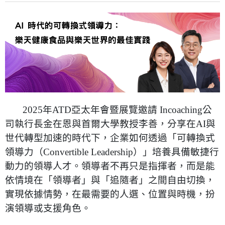
2025
年
ATD
亞太年會暨展覽邀請
Incoaching
公
司執行長金在恩與首爾大學教授李善，分享在
AI
與
世代轉型加速的時代下，企業如何透過「可轉換式
領導力（
Convertible Leadership
）」培養具備敏捷行
動力的領導人才。領導者不再只是指揮者，而是能
依情境在「領導者」與「追隨者」之間自由切換，
實現依據情勢，在最需要的人選、位置與時機，扮
演領導或支援角色。