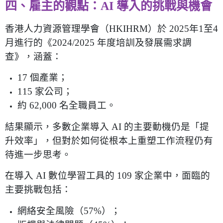
四、雇主的觀點：
AI
導入的挑戰與機會
香港人力資源管理學會（
HKIHRM
）於
2025
年
1
至
4
月進行的《
2024/2025
年度培訓及發展需求調
查》，涵蓋：
17
個產業；
115
家公司；
約
62,000
名全職員工。
結果顯示，多數企業導入
AI
的主要動機仍是「提
升效率」，但對於如何從根本上重塑工作流程仍有
待進一步思考。
在導入
AI
數位學習工具的
109
家企業中，面臨的
主要挑戰包括：
網絡安全風險（
57%
）；