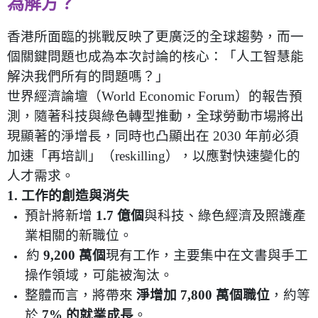
為解方？
香港所面臨的挑戰反映了更廣泛的全球趨勢，而一
個關鍵問題也成為本次討論的核心：「人工智慧能
解決我們所有的問題嗎？」
世界經濟論壇（
World Economic Forum
）的報告預
測，隨著科技與綠色轉型推動，全球勞動市場將出
現顯著的淨增長，同時也凸顯出在
2030
年前必須
加速「再培訓」（
reskilling
），以應對快速變化的
人才需求。
1.
工作的創造與消失
預計將新增
1.7
億個
與科技、綠色經濟及照護產
業相關的新職位。
約
9,200
萬個
現有工作，主要集中在文書與手工
操作領域，可能被淘汰。
整體而言，將帶來
淨增加
7,800
萬個職位
，約等
於
7%
的就業成長
。