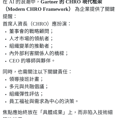
在
AI
的浪潮中，
Gartner
的
CHRO
現代框架
（
Modern CHRO Framework
）
為企業提供了關鍵
提醒：
首席人資長（
CHRO
）應扮演：
董事會的戰略顧問；
人才市場的領航者；
組織變革的推動者；
內外部利害關係人的橋樑；
CEO
的導師與夥伴。
同時，也需關注以下關鍵責任：
領導接班計畫；
多元與共融倡議；
組織彈性評估；
員工福祉與需求為中心的決策。
焦點應始終放在「具體成果」上，而非陷入技術細