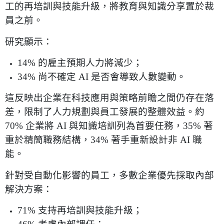
工的再培訓與技能升級，將教育與知識分享置於裁
員之前。
研究顯示：
14%
的雇主預期人力將減少；
34%
尚不確定
AI
是否會導致人數變動。
這反映出企業在科技應用與策略前瞻之間仍存在落
差，限制了人力規劃與員工發展的整體效益。約
70%
企業將
AI
與知識培訓列為首要任務，
35%
著
重於精簡職務結構，
34%
著手重新設計非
AI
職
能。
針對受自動化影響的員工，多數企業優先採取內部
解決方案：
71%
支持再培訓與技能升級；