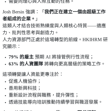
需要同理心與人際互動的任務。
Josh Bersin
強調：「
我們正在建立一個由超級工作
者組成的企業。
」
這類人才結合技術熟練度與人類核心特質
——
適應
力、批判性思考與創造力。
人力資源部門正處於這場轉型的前線。
HKIHRM
研
究顯示：
79%
的雇主
預期
AI
將接管例行性流程；
63%
的人資團隊
將轉向更高層級的策略工作。
這項轉變讓人資能更專注於：
促進人機協作；
善用新興科技；
重新設計流程與職務，提升彈性；
透過技能導向培訓推動持續學習與職涯發展。